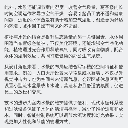
此外，水景还能调节室内湿度，改善空气质量。写字楼内长
时间空调运作常导致空气干燥，容易引起员工的不适和健康
问题。适度的水体蒸发有助于增加空气湿度，创造更为舒适
的环境，减少因干燥而带来的不适感。
植物与水景的结合是提升生态质量的另一关键因素。水体周
围适当布置绿色植被，不仅美化环境，还能增强空气净化功
能。植物通过光合作用释放氧气，同时吸收有害物质，配合
水体的湿润效应，共同打造健康的办公生态系统。
从设计角度来看，水景的布局应结合写字楼的空间特征和使
用需求。例如，入口大厅设置大型喷泉或水幕墙，不仅提升
视觉冲击力，也为空间带来清新气息。会议区或休息区则可
设置小型流水盆景或者水池，营造私密且舒适的氛围，促进
员工的放松和交流。
技术的进步为室内水景的维护提供了便利。现代水循环系统
和过滤设备保证了水体的清洁与循环，减少了维护难度和成
本。同时，智能控制系统可以调节水流速度和灯光效果，实
现更加人性化和节能的管理方式。