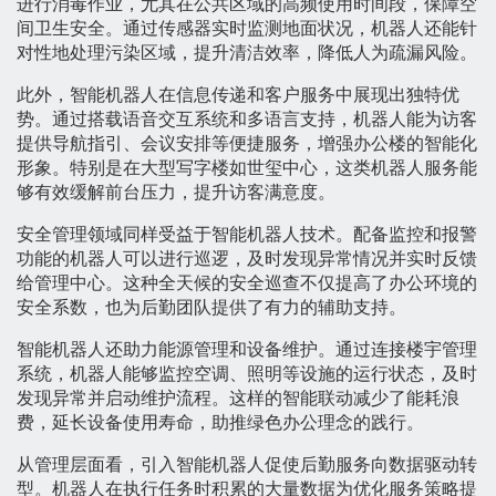
进行消毒作业，尤其在公共区域的高频使用时间段，保障空
间卫生安全。通过传感器实时监测地面状况，机器人还能针
对性地处理污染区域，提升清洁效率，降低人为疏漏风险。
此外，智能机器人在信息传递和客户服务中展现出独特优
势。通过搭载语音交互系统和多语言支持，机器人能为访客
提供导航指引、会议安排等便捷服务，增强办公楼的智能化
形象。特别是在大型写字楼如世玺中心，这类机器人服务能
够有效缓解前台压力，提升访客满意度。
安全管理领域同样受益于智能机器人技术。配备监控和报警
功能的机器人可以进行巡逻，及时发现异常情况并实时反馈
给管理中心。这种全天候的安全巡查不仅提高了办公环境的
安全系数，也为后勤团队提供了有力的辅助支持。
智能机器人还助力能源管理和设备维护。通过连接楼宇管理
系统，机器人能够监控空调、照明等设施的运行状态，及时
发现异常并启动维护流程。这样的智能联动减少了能耗浪
费，延长设备使用寿命，助推绿色办公理念的践行。
从管理层面看，引入智能机器人促使后勤服务向数据驱动转
型。机器人在执行任务时积累的大量数据为优化服务策略提