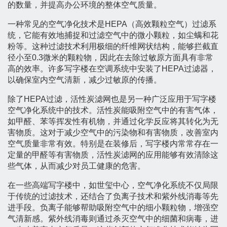
的数量，并提高办公环境的整体空气质量。
一种常见的空气净化技术是HEPA（高效颗粒空气）过滤系
统，它能有效地捕捉和过滤空气中的微小颗粒，如尘螨和花
粉等。这种过滤技术利用极细的纤维网状结构，能够拦截直
径小至0.3微米的颗粒物，因此在去除过敏原方面具有非常
高的效率。许多写字楼在空调系统中安装了HEPA过滤器，
以确保室内空气清新，减少过敏原的传播。
除了HEPA过滤，活性炭滤网也是另一种广泛应用于写字楼
空气净化系统中的技术。活性炭能吸附空气中的有害气体，
如甲醛、苯等挥发性有机物，并通过化学反应将其转化为无
害物质。这对于减少空气中的污染物和有害物质，改善室内
空气质量非常有效。特别是在装修后，写字楼内常常存在一
定量的甲醛等有害物质，活性炭滤网的应用能够有效清除这
些气体，从而减少对员工健康的危害。
在一些高端写字楼中，如世玺中心，空气净化系统不仅局限
于传统的过滤技术，还结合了负离子技术和紫外线消毒等先
进手段。负离子能够帮助吸附空气中的细小颗粒物，增强空
气清新感。紫外线消毒则通过杀灭空气中的细菌和病毒，进